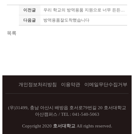
이전글
우리 학교의 방역용품 지원으로 너무 든든합니다.
다음글
방역용품잘도착했습니다
목록
개인정보처리방침
이용약관
이메일무단수집거부
(우)31499, 충남 아산시 배방읍 호서로79번길 20 호서대학교
아산캠퍼스 / TEL : 041-540-5063
Copyright 2020
호서대학교
All rights reserved.