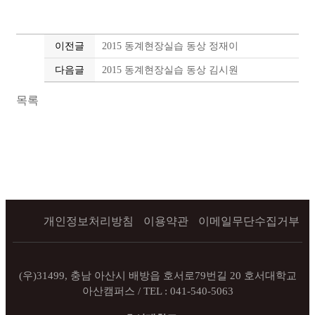
이전글
2015 동계현장실습 동상 정재이
다음글
2015 동계현장실습 동상 김시원
목록
개인정보처리방침
이용약관
이메일무단수집거부
(우)31499, 충남 아산시 배방읍 호서로79번길 20 호서대학교
아산캠퍼스 / TEL : 041-540-5063